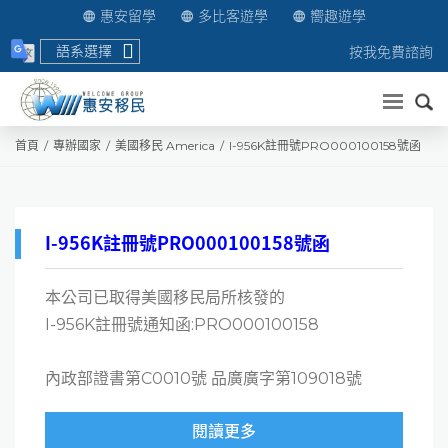
惠安留學
多比客遊學
嚮趣遊學
語系選擇
按我免費諮詢
送出
首頁
專辦國家
美國移民 America
I-956K註冊號PRO000100158號函
I-956K註冊號PRO000100158號函
本公司已取得美國移民局所核發的
I-956K註冊號通知函:PRO000100158
內政部證書第C0010號 品廣廣字第109018號
閱讀更多