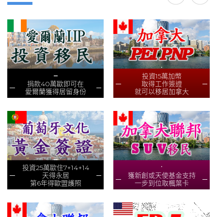
.
_
投資15萬加幣
捐款40萬歐即可在
取得工作簽證
愛爾蘭獲得居留身份
就可以移居加拿大
_
.
投資25萬歐住7+14+14
天得永居
獲新創或天使基金支持
第6年得歐盟護照
一步到位取楓葉卡