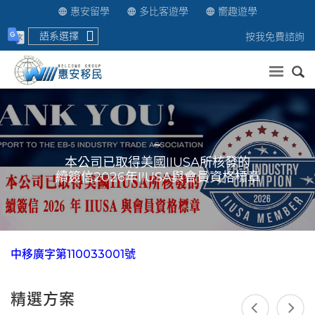
惠安留學
多比客遊學
嚮趣遊學
語系選擇
按我免費諮詢
送出
_
本公司已取得美國IIUSA所核發的
續簽信2026年IIUSA與會員資格標章
中移廣字第110033001號
精選方案