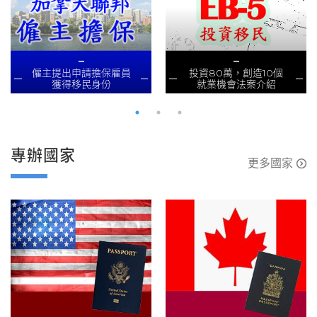
_
_
僱主提出申請擔保雇員
投資80萬，創造10個
獲得移民身份
就業機會法案介紹
專辦國家
更多國家