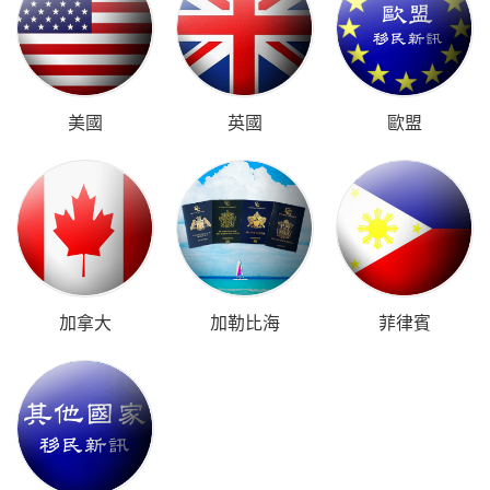
美國
英國
歐盟
加拿大
加勒比海
菲律賓