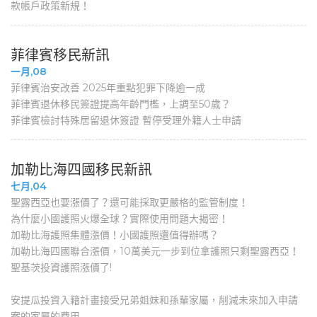
款帳戶政策新規！
菲律賓移民新訊
一月,08
菲律賓治安改善 2025年重點犯罪下降逾一成
菲律賓退休移民簽證提高年齡門檻，上調至50歲？
菲律賓檢討特殊居留退休簽證 暫停受理外籍人士申請
加勒比海四國移民新訊
七月,04
聖露西亞也要漲價了？還可能採取更嚴格的監管制度！
為什麼小國護照火爆全球？實際使用問題大揭密！
加勒比海護照集體漲價！小國護照還值得辦嗎？
加勒比海四國聯合漲價，10萬美元一步到位拿護照只剩聖露西亞！
聖基茨投資護照漲價了!
安提瓜投資入籍計畫接受兄弟姐妹和孫輩家屬，削減未來加入申請
案的家屬的費用