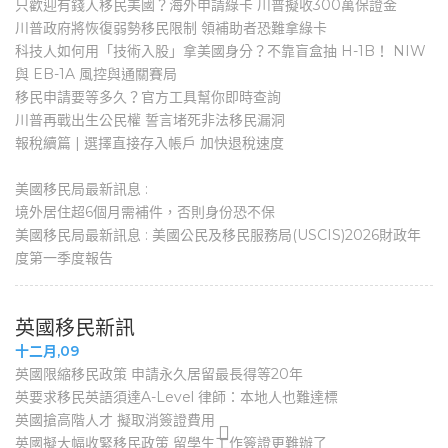
只歡迎有錢人移民美國？海外申請綠卡 川普擬收300萬保證金
川普政府將恢復弱勢移民限制 領補助者恐難拿綠卡
科技人如何用「技術入股」拿美國身分？不靠盲盒抽 H-1B！ NIW
與 EB-1A 風控與通關賽局
移民申請要等多久？官方工具幫你即時查詢
川普再戰出生公民權 誓言堵死非法移民漏洞
報稅續篇 | 選擇直接存入帳戶 加快退稅速度
美國移民局最新訊息 :
境外居住超6個月需補件，否則身份恐不保
美國移民局最新訊息 : 美國公民及移民服務局(USCIS)2026財政年
度第一季度報告
英國移民新訊
十二月,09
英國限縮移民政策 申請永久居留最長得等20年
英要求移民英語須達A-Level 律師：本地人也難達標
英國搶高階人才 擬取消簽證費用
英國擬大幅收緊移民政策 留學生工作簽證更難辦了