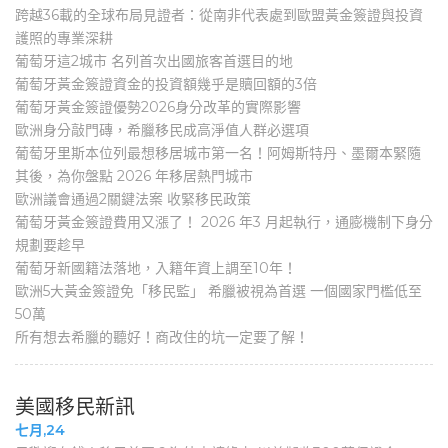
跨越36載的全球布局見證者：從南非代表處到歐盟黃金簽證與投資
護照的專業深耕
葡萄牙這2城市 名列首次出國旅客首選目的地
葡萄牙黃金簽證資金的投資額幾乎是贖回額的3倍
葡萄牙黃金簽證優勢2026身分改革的實際影響
歐洲身分敲門磚，希臘移民成高淨值人群必選項
葡萄牙里斯本位列最想移居城市第一名！阿姆斯特丹、墨爾本緊隨
其後，為你盤點 2026 年移居熱門城市
歐洲議會通過2關鍵法案 收緊移民政策
葡萄牙黃金簽證費用又漲了！ 2026 年3 月起執行，通膨機制下身分
規劃要趁早
葡萄牙新國籍法落地，入籍年資上調至10年！
歐洲5大黃金簽證免「移民監」 希臘被視為首選 一個國家門檻低至
50萬
所有想去希臘的聽好！商改住的坑一定要了解！
美國移民新訊
七月,24