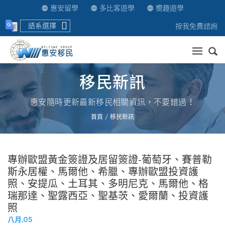
惠安留學
多比客遊學
嚮趣遊學
語系選擇
按我免費諮詢
送出
移民新訊
惠安隨時更新最新移民相關資訊，不要錯過！
首頁
移民新訊
專辦歐盟黃金簽證及居留簽證-葡萄牙、賽普勒
斯永居權、馬爾他、希臘、專辦歐盟投資護
照、安提瓜、土耳其、多明尼克、馬爾他、格
瑞那達、聖露西亞、聖基茨、愛爾蘭、投資護
照
八月,05