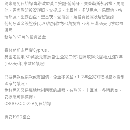
請來電免費諮詢!專辦歐盟黃金簽證-葡萄牙、賽普勒斯永居權、馬爾
他、專辦歐盟投資護照、安提瓜、土耳其、多明尼克、馬爾他、格
瑞那達、聖露西亞、聖基茨、愛爾蘭、及投資護照及居留簽證
葡萄牙黃金簽證移民:20萬捐款或50萬投資，5年居滿35天可拿歐盟
護照
新法的50萬的投資基金
賽普勒斯永居權Cyprus：
英國殖民地,30萬歐元買房自住,全家二代2個月取得永居權,住滿7年
(183天/年)拿歐盟護照!
只要存款或捐款或買國債，免坐移民監，1~2年全家可取得屬地稅制
國家的護照，
免移民監又是屬地稅制國家的護照，有歐盟、土耳其、多明尼克、
安提瓜可供選擇，
0800-300-228免費諮詢
惠安1990設立