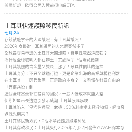
英國新規：歐盟公民入境前須申請ETA
土耳其快速護照移民新訊
七月,24
存錢就能拿來的大國護照，有土耳其護照！
2026年身邊辦土耳其護照的人怎麼突然多了
全球最容易申請的土耳其大國護照，實用性竟然這麼強？
為什麼全球聰明人都在辦土耳其護照？ 7個隱藏優勢！
土耳其護照的含金量又雙叒上漲了！最具性價比的選擇
土耳其身分：不只全球通行證，更是企業出海的商業與稅務利器
在土耳其，「閃兵集團」正是政府本身？一文看懂花錢買自由的
「有償兵役」制
這個全球富豪都在投資的國家，一般人低成本就能入籍
伊斯坦堡市長遭逮引發示威潮 土耳其股匯暴跌
土耳其陷入「停滯性通膨」危機：50%利率還未拯救物價，經濟衰
退就先到來？
土耳其移民新方式，0成本拿護照還能賺利息
土耳其存款移民：土耳其央行2024年7月22日發佈YUVAM保本存