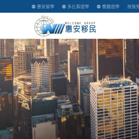
惠安留學
多比客遊學
嚮趣遊學
按我