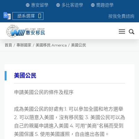
惠安留學
多比客遊學
嚮趣遊學
語系選擇
按我免費諮詢
送出
首頁
專辦國家
美國移民 America
美國公民
美國公民
申請美國公民的條件及程序
成為美國公民的好處有:1. 可以參加全國和地方選舉
2. 可以隨意入美國，沒有移民監 3. 美國公民可以為
自己的親屬申請進入美國 4. 可用"美商"名稱而受到
美國保護 5. 使用美國護照，自由進出各國。