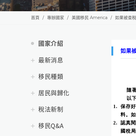
首頁
專辦國家
美國移民 America
如果被查稅
國家介紹
如果
最新消息
移民種類
隨著
居民與歸化
以下
1.
保存
稅法新制
料。如
2.
認真閱
移民Q&A
國稅