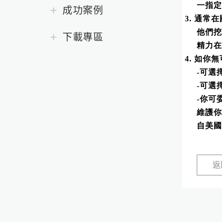
一指定
成功案例
3.
通常在
他們
下載專區
精力在
4.
如你無
-
可選
-
可選
-
你可
維護你
自美國
返