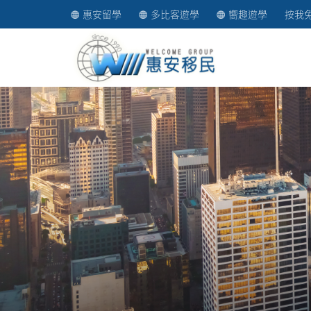
惠安留學
多比客遊學
嚮趣遊學
按我