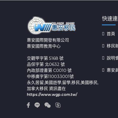
快速連
首頁
惠安國際開發有限公司
移民
惠安國際教育中心
說明
交觀甲字第 5168 號
品保字第 北0632 號
惠安
內政部證書第 C0010 號
中移廣字第110033001號
永久居留,美國遊學,留學,移民,美國移民,
加拿大移民 資訊盡在
https://www.wgp.com.tw/