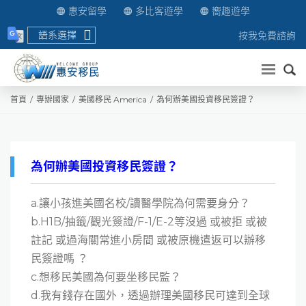
惠安留學
多比客遊學
嚮趣遊學
語系選擇
按我免費諮詢
送出
首頁
專辦國家
美國移民 America
為何辦美國投資移民簽證？
為何辦美國投資移民簽證？
a.讓小孩進美國名校/讀醫學院為何需要身分？
b.H1B/抽籤/觀光簽證/F-1/E-2等沒過 或被拒 或被
註記 或過海關常進小房間 或被原機遣返可以辦移
民簽證嗎 ？
c.想移民美國為何要坐移民監？
d.我有錢存在國外，透過辦理美國移民可達到全球