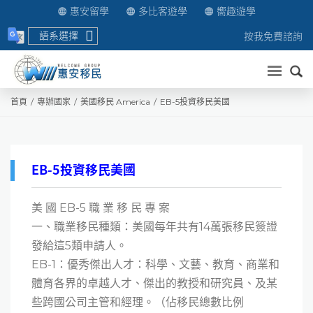
惠安留學
多比客遊學
嚮趣遊學
語系選擇
按我免費諮詢
送出
首頁
專辦國家
美國移民 America
EB-5投資移民美國
EB-5投資移民美國
美 國 EB-5 職 業 移 民 專 案
一、職業移民種類：美國每年共有14萬張移民簽證
發給這5類申請人。
EB-1：優秀傑出人才：科學、文藝、教育、商業和
體育各界的卓越人才、傑出的教授和研究員、及某
些跨國公司主管和經理。（佔移民總數比例