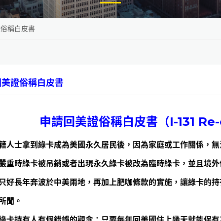
證俗稱白皮書
回美證俗稱白皮書
申請
回美證
俗稱白皮書
（
I-131 Re
籍人士拿到綠卡成為美國永久居民後，因為家庭或工作關係，無
嚴重時綠卡被吊銷或者出現永久綠卡被改為臨時綠卡，並且境外
只好長年奔波於中美兩地，再加上肥咖條款的實施，讓綠卡的持
所聞。
綠卡持有人有個錯誤的觀念：只要每年回美國住上幾天就能保有