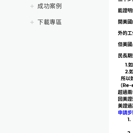
成功案例
能證明
下載專區
開美國
外的工
但美國
民長期
1
2
  所
（Re
超過兩
回美證
美證過
申請步
1.