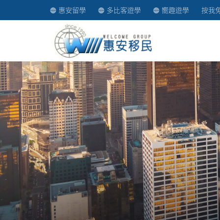
惠安留學
多比客遊學
嚮趣遊學
按我