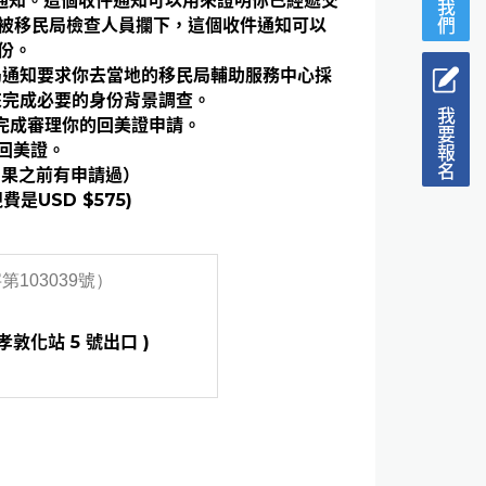
件通知。這個收件通知可以用來證明你已經遞交
被移民局檢查人員攔下，這個收件通知可以
份。
局通知要求你去當地的移民局輔助服務中心採
來完成必要的身份背景調查。
我要報名
就完成審理你的回美證申請。
回美證。
如果之前有申請過）
費是USD $575)
第103039號）
孝敦化站 5 號出口 )