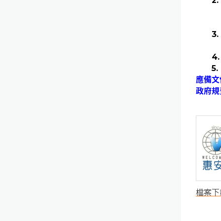
2.
3.
4.
5.
應備文
政府規
檔案下