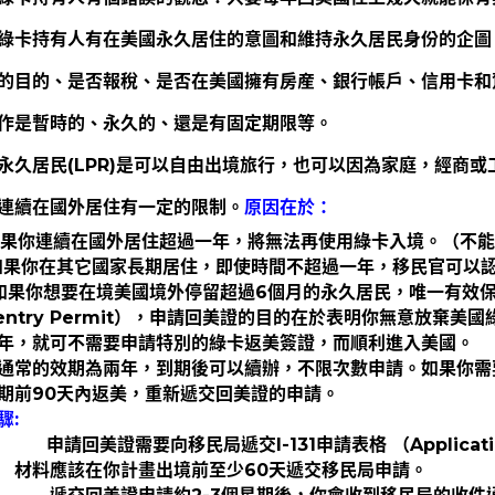
綠卡持有人有在美國永久居住的意圖和維持永久居民身份的企圖
的目的、是否報稅、是否在美國擁有房産、銀行帳戶、信用卡和
作是暫時的、永久的、還是有固定期限等。
永久居民(LPR)是可以自由出境旅行，也可以因為家庭，經商
連續在國外居住有一定的限制。
原因在於：
.如果你連續在國外居住超過一年，將無法再使用綠卡入境。（不能走R
.如果你在其它國家長期居住，即使時間不超過一年，移民官可以
以如果你想要在境
美國境外停留超過6個月的永久居民，
唯一有效
-entry Permit），申請回美證的目的在於表明你無意放棄
年，就可不需要申請特別的綠卡返美簽證，而順利進入美國。
通常的效期為兩年，到期後可以續辦，不限次數申請。如果你需
期前90天內返美，重新遞交回美證的申請。
驟:
申請回美證需要向移民局遞交I-131申請表格 （Application 
材料應該在你計畫出境前至少60天遞交移民局申請。