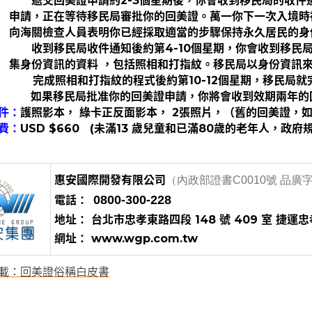
遞交回美證申請約2-3個星期後，你會收到移民局的收
申請，正在等待移民局審批你的回美證。萬一你下一次入境時
向海關檢查人員表明你已經採取適當的步驟保持永久居民的身
收到移民局收件通知後約第4-10個星期，你會收到移民
集身份資訊的資料 ，包括照相和打指紋。移民局以身份資訊
完成照相和打指紋的程式後約
第
10-12個星期，移民局
如果移民局批准你的回美證申請，你將會收到效期兩年的
件：
護照影本， 綠卡正反面影本， 2張照片，（舊的回美證，
費：
USD $660   (未滿13 歲兒童和已滿80歲的老年人，政府規
惠安國際開發有限公司
（內政部證書C0010號 品廣字
：
0800-300-228
電話
地址： 台北市忠孝東路四段 148 號 409 室 捷運忠
網址： www.wgp.com.tw
載：回美證俗稱白皮書