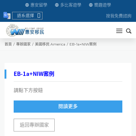
惠安留學
多比客遊學
嚮趣遊學
語系選擇
按我免費諮詢
送出
首頁
專辦國家
美國移民 America
EB-1a+NIW案例
EB-1a+NIW案例
請點下方按鈕
閱讀更多
返回專辦國家