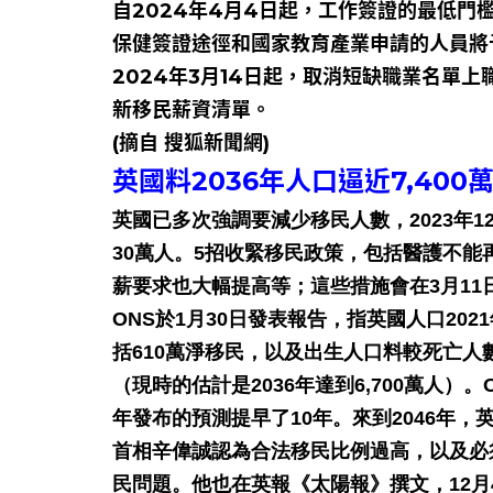
自2024年4月4日起，工作簽證的最低門檻將
保健簽證途徑和國家教育產業申請的人員將
2024年3月14日起，取消短缺職業名單
新移民薪資清單。
(摘自 搜狐新聞網)
英國料2036年人口逼近7,400
英國已多次強調要減少移民人數，2023年
30萬人。5招收緊移民政策，包括醫護不
薪要求也大幅提高等；這些措施會在3月11
ONS於1月30日發表報告，指英國人口2021
括610萬淨移民，以及出生人口料較死亡人數
（現時的估計是2036年達到6,700萬人）。
年發布的預測提早了10年。來到2046年，英
首相辛偉誠認為合法移民比例過高，以及必
民問題。他也在英報《太陽報》撰文，12