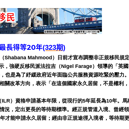
最長得等20年
(323期)
habana Mahmood）日前才宣布調整非正規移民規
強硬反移民派法拉吉（Nigel Farage）領導的「英
，此外，也是為了紓緩政府近年面臨公共服務資源吃緊的壓力
明相關改革方向，表示「在這個國家永久居留，不是權利
ILR）資格申請基本年限，從現行的5年延長為10年。馬
和情況，定出更長的等待期標準。經正規管道入境、曾經
20年才能申請永久居留；經由非正規途徑入境者，等待期