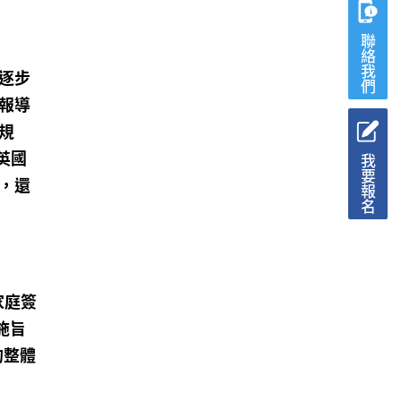
聯絡我們
逐步
報導
規
英國
我要報名
，還
家庭簽
施旨
的整體