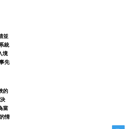
請並
權系統
入境
事先
峽的
的決
為當
的情