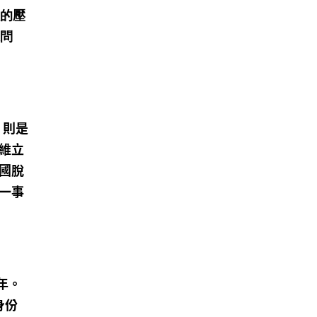
數的壓
張問
，則是
維立
國脫
一事
年。
身份