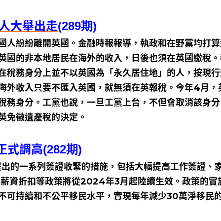
富人大舉出走
(289期)
國人紛紛離開英國。金融時報報導，執政和在野黨均打算
英國的非本地居民在海外的收入，日後也須在英國繳稅。
在稅務身分上並不以英國為「永久居住地」的人，按現行
海外收入只要不匯入英國，就無須在英報稅。今年4月，
稅務身分。工黨也說，一旦工黨上台，不但會取消該身分
英免徵遺產稅的決定。
檻正式調高
(282期)
月提出的一系列簽證收緊的措施，包括大幅提高工作簽證、
薪資折扣等政策將從2024年3月起陸續生效。政策的實
不可持續和不公平移民水平，實現每年減少30萬淨移民