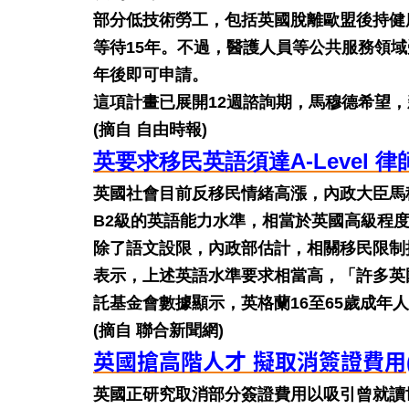
部分低技術勞工，包括英國脫離歐盟後持健
等待15年。不過，醫護人員等公共服務領
年後即可申請。
這項計畫已展開12週諮詢期，馬穆德希望，
(摘自 自由時報)
英要求移民英語須達A-Level 
英國社會目前反移民情緒高漲，內政大臣馬
B2級的英語能力水準，相當於英國高級程度會考
除了語文設限，內政部估計，相關移民限制
表示，上述英語水準要求相當高，「許多英國
託基金會數據顯示，英格蘭16至65歲成年人
(摘自 聯合新聞網)
英國搶高階人才 擬取消簽證費用
英國正研究取消部分簽證費用以吸引曾就讀