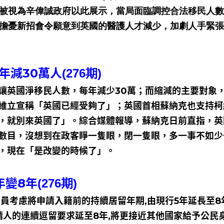
這被視為辛偉誠政府以此展示，當局面臨調控合法移民人
則擔憂新招會令願意到英國的醫護人才減少，加劇人手緊
年減30萬人
(276期)
讓英國淨移民人數，每年減少30萬；而縮減的主要對象
維立宣稱「英國已經受夠了」；英國首相蘇納克也支持柯
，就別來英國了」。綜合媒體報導，蘇納克日前直指，英
數目，沒想到在政客睜一隻眼，閉一隻眼，多一事不如少
」，現在「是改變的時候了」。
年變8年
(276期)
員考慮將申請入籍前的持續居留年期,由現行5年延長至8
請人的連續逗留要求延至8年,將更接近其他國家給予公民