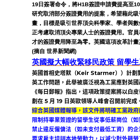
19日簽署命令，將H1B簽證申請費提高至10萬
研究取消部分簽證費用的提案，希望藉此吸
畫，目標是吸引世界頂尖科學家、學者與數
正考慮取消頂尖專業人士的簽證費用。官員
才的簽證費用降至為零。英國這項改革計畫
(摘自 世界新聞網)
英國擬大幅收緊移民政策 留學
英國首相史塔默（Keir Starmer）
英工作問題，此舉被廣泛視為工黨應對英國
《每日郵報》指出，這項政策提案將以白皮
劃在 5 月 19 日英歐領導人峰會召開前完成
綜合英國媒體報導，該文件將明確工黨政府
限制持畢業簽證的留學生從事低薪崗位（如
禁止違反僱傭法（如未支付最低工資）的企
要求雇主培訓本地勞動力，以減少對外籍勞