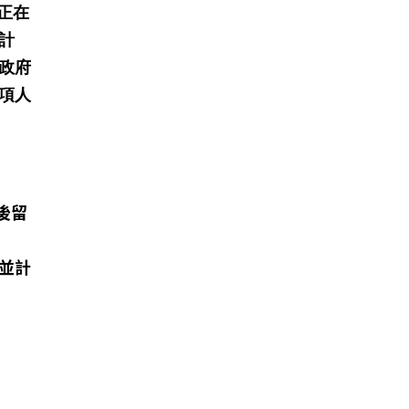
)正在
計
政府
項人
後留
並計