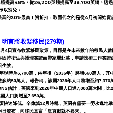
提高48%，從26,200英鎊提高至38,700英鎊。透
予以豁免。
上職業的20%最高工資折扣，取而代之的是從4月初開始實
萬 明言將收緊移民
(279期)
12月4日宣布收緊移民政策，目標是在未來數年的移民人數
能再因持衛生與護理簽證而帶家屬赴英，申請技術工作簽證
日生效。
年現時為6,700萬，兩年後（2036年）將增660萬人，其
多約50萬人。報告稱，該國2036年人口將增至約7,370
ONS估計，英國來到2026年中期人口達7,000萬大關，比2
國人口將增至7,650萬。
須快速降低。辛偉誠12月時稱，英國有需要一勞永逸地
月4日發布，向移民直言「沒貢獻就不要來」。