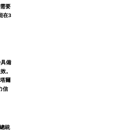
會需要
能在3
少具備
生效。
克塔爾
力信
總統