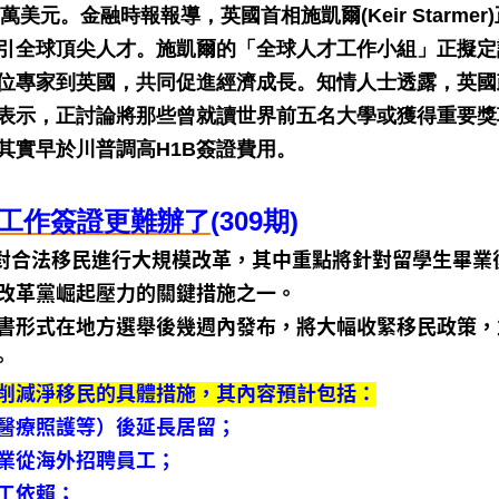
美元。金融時報報導，英國首相施凱爾(Keir Starmer
引全球頂尖人才。施凱爾的「全球人才工作小組」正擬定
位專家到英國，共同促進經濟成長。知情人士透露，英國
表示，正討論將那些曾就讀世界前五名大學或獲得重要獎
其實早於川普調高H1B簽證費用。
生工作簽證更難辦了
(309期)
）計劃對合法移民進行大規模改革，其中重點將針對留學生畢業
改革黨崛起壓力的關鍵措施之一。
書形式在地方選舉後幾週內發布，將大幅收緊移民政策，
。
削減淨移民的具體措施，其內容預計包括：
醫療照護等）後延長居留；
業從海外招聘員工；
工依賴；