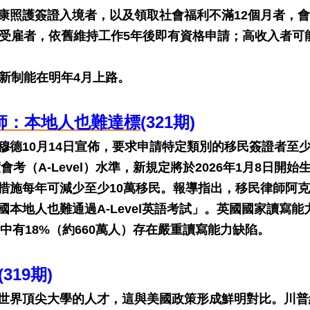
康照護簽證入境者，以及領取社會福利不滿12個月者，
域受雇者，依舊維持工作5年後即有資格申請；高收入者可
新制能在明年4月上路。
律師：本地人也難達標
(321期)
穆德10月14日宣佈，要求申請特定類別的移民簽證者至
（A-Level）水準，新規定將於2026年1月8日開始
措施每年可減少至少10萬移民。報導指出，移民律師阿
本地人也難通過A-Level英語考試」。英國國家讀寫能
中有18%（約660萬人）存在嚴重讀寫能力缺陷。
(319期)
世界頂尖大學的人才，這與美國政策形成鮮明對比。川普