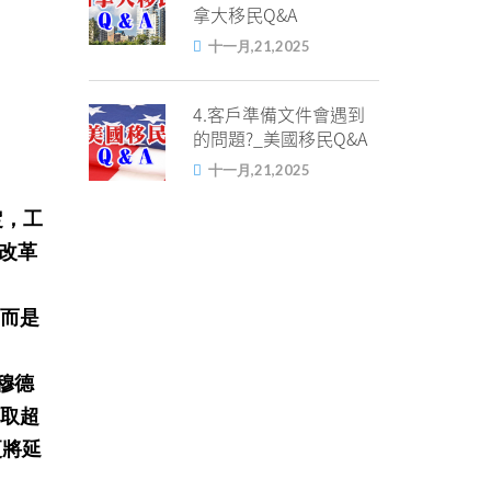
拿大移民Q&A
十一月,21,2025
4.客戶準備文件會遇到
的問題?_美國移民Q&A
十一月,21,2025
定，工
國改革
。
，而是
穆德
領取超
更將延