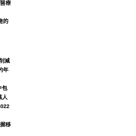
過醫療
施的
削減
的年
中包
萬人
022
掌握移