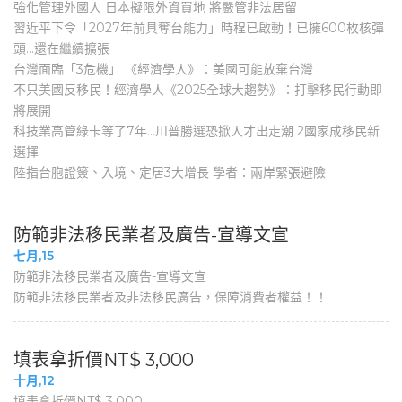
強化管理外國人 日本擬限外資買地 將嚴管非法居留
習近平下令「2027年前具奪台能力」時程已啟動！已擁600枚核彈
頭…還在繼續擴張
台灣面臨「3危機」 《經濟學人》：美國可能放棄台灣
不只美國反移民！經濟學人《2025全球大趨勢》：打擊移民行動即
將展開
科技業高管綠卡等了7年…川普勝選恐掀人才出走潮 2國家成移民新
選擇
陸指台胞證簽、入境、定居3大增長 學者：兩岸緊張避險
防範非法移民業者及廣告-宣導文宣
七月,15
防範非法移民業者及廣告-宣導文宣
防範非法移民業者及非法移民廣告，保障消費者權益！！
填表拿折價NT$ 3,000
十月,12
填表拿折價NT$ 3,000