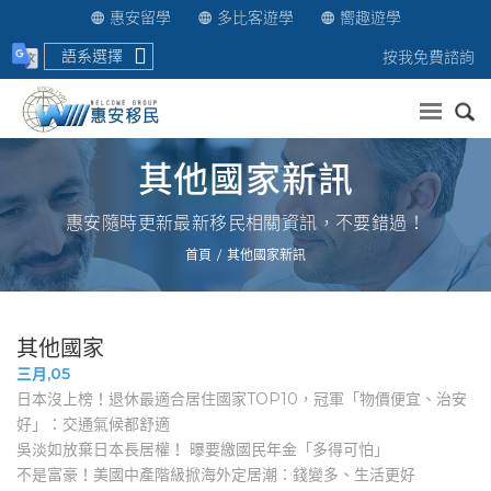
惠安留學
多比客遊學
嚮趣遊學
語系選擇
按我免費諮詢
送出
其他國家新訊
惠安隨時更新最新移民相關資訊，不要錯過！
首頁
其他國家新訊
其他國家
三月,05
日本沒上榜！退休最適合居住國家TOP10，冠軍「物價便宜、治安
好」：交通氣候都舒適
吳淡如放棄日本長居權！ 曝要繳國民年金「多得可怕」
不是富豪！美國中產階級掀海外定居潮：錢變多、生活更好