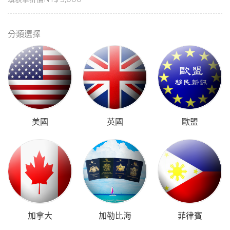
分類選擇
美國
英國
歐盟
加拿大
加勒比海
菲律賓