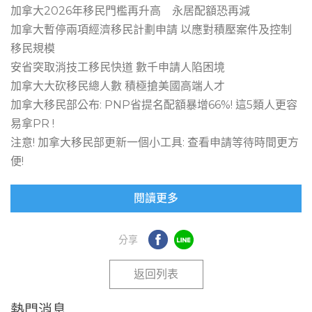
加拿大2026年移民門檻再升高 永居配額恐再減
加拿大暫停兩項經濟移民計劃申請 以應對積壓案件及控制
移民規模
安省突取消技工移民快道 數千申請人陷困境
加拿大大砍移民總人數 積極搶美國高端人才
加拿大移民部公布: PNP省提名配額暴增66%! 這5類人更容
易拿PR !
注意! 加拿大移民部更新一個小工具: 查看申請等待時間更方
便!
閱讀更多
返回列表
熱門消息