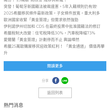
突發！葡萄牙新國籍法被裁違憲，5年入籍規則仍有效!
2025希臘移民條件最新政策，子女條件放寬，重大利多
歐洲國家收緊「黃金簽證」但需求依然強勁
伊利諾伊州切加和 CDS 在最終投票中批准國籍法的修訂
希臘稅制大改變：住宅稅降低30%，汽車稅降幅73%
愛爾蘭「黃金簽證」計劃停而不止 輿論嘩然
希臘25萬歐購屋移民迎政策紅利！ 「黃金通道」 價值再攀
升
閱讀更多
返回列表
熱門消息