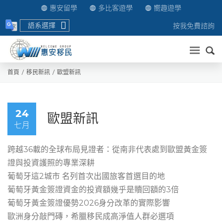
惠安留學
多比客遊學
嚮趣遊學
語系選擇
按我免費諮詢
送出
首頁
移民新訊
歐盟新訊
24
歐盟新訊
七月
跨越36載的全球布局見證者：從南非代表處到歐盟黃金簽
證與投資護照的專業深耕
葡萄牙這2城市 名列首次出國旅客首選目的地
葡萄牙黃金簽證資金的投資額幾乎是贖回額的3倍
葡萄牙黃金簽證優勢2026身分改革的實際影響
歐洲身分敲門磚，希臘移民成高淨值人群必選項