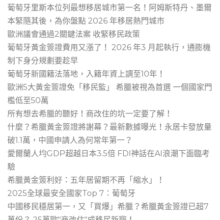
葡萄牙里斯本位列最想移居城市第一名！阿姆斯特丹、墨爾
本緊隨其後，為你盤點 2026 年移居熱門城市
歐洲議會通過2關鍵法案 收緊移民政策
葡萄牙黃金簽證費用又漲了！ 2026 年3 月起執行，通膨機
制下身分規劃要趁早
葡萄牙新國籍法落地，入籍年資上調至10年！
歐洲5大黃金簽證免「移民監」 希臘被視為首選 一個國家門
檻低至50萬
所有想去希臘的聽好！商改住的坑一定要了解！
什麼？希臘黃金簽證將謝幕？最新數據曝光！永居卡發放量
破1.1萬，中國申請人為何常年第一？
愛爾蘭人均GDP超越日本3.5倍 FDI神話在AI浪潮下面臨考
驗
希臘黃金簽利好：五年居留期不再「縮水」！
2025全球最安全國家Top 7：葡萄牙
中國移民穩居第一，又「買爆」希臘？希臘黃金簽證已超7
萬份？ 25萬歐"商改住"成移民新寵！