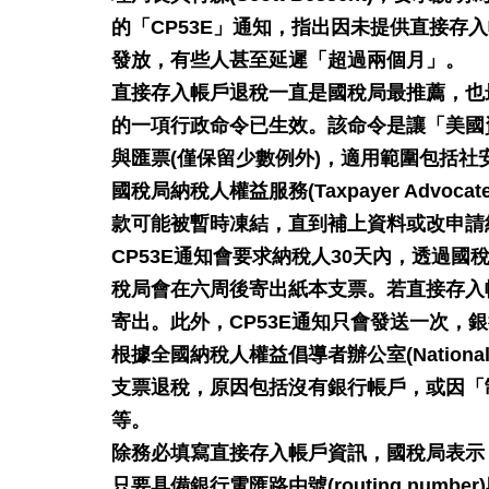
的「CP53E」通知，指出因未提供直接存入帳戶
發放，有些人甚至延遲「超過兩個月」。
直接存入帳戶退稅一直是國稅局最推薦，也
的一項行政命令已生效。該命令是讓「美國
與匯票(僅保留少數例外)，適用範圍包括社安福利
國稅局納稅人權益服務(Taxpayer Advoc
款可能被暫時凍結，直到補上資料或改申請
CP53E通知會要求納稅人30天內，透過
稅局會在六周後寄出紙本支票。若直接存入
寄出。此外，CP53E通知只會發送一次，
根據全國納稅人權益倡導者辦公室(National 
支票退稅，原因包括沒有銀行帳戶，或因「
等。
除務必填寫直接存入帳戶資訊，國稅局表示，一些行
只要具備銀行電匯路由號(routing nu