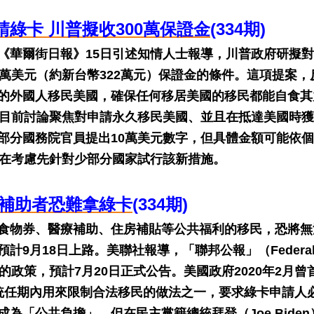
綠卡 川普擬收300萬保證金
(334期)
《華爾街日報》15日引述知情人士報導，川普政府研擬
萬美元（約新台幣322萬元）保證金的條件。這項提案，
的外國人移民美國，確保任何移居美國的移民都能自食其
，目前討論聚焦對申請永久移民美國、並且在抵達美國時
部分國務院官員提出10萬美元數字，但具體金額可能依
也在考慮先針對少部分國家試行該新措施。
領補助者恐難拿綠卡
(334期)
食物券、醫療補助、住房補貼等公共福利的移民，恐將無
9月18日上路。美聯社報導，「聯邦公報」（Federa
擔」的政策，預計7月20日正式公告。美國政府2020年2月曾
統任期內用來限制合法移民的做法之一，要求綠卡申請人
為「公共負擔」，但在民主黨籍總統拜登（Joe Biden