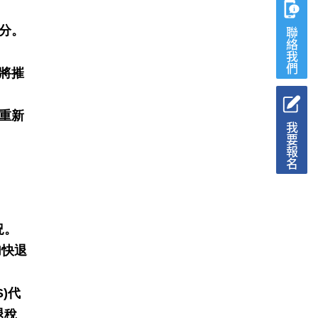
分。
聯絡我們
將摧
重新
我要報名
況。
加快退
S)代
退稅