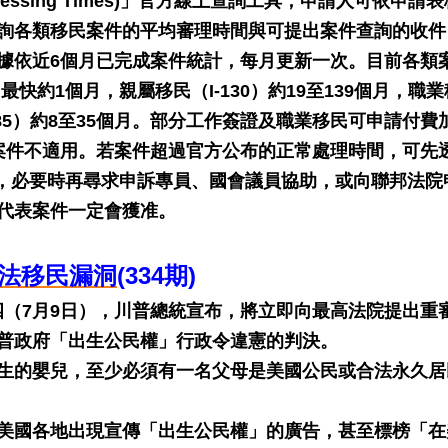
cessing Times)」官方線上查詢工具，申請人可依申請
詢各類移民案件的平均審理時間與可提出案件查詢的收件
據依近6個月已完成案件統計，每月更新一次。目前各類
最快約1個月，親屬移民（I-130）約19至139個月，職
（I-485）約8至35個月。部分工作簽證及職業移民可申請付費
入籍等案件不適用。若案件超過官方公布的正常處理時間，可先
uest），必要時再尋求申訴專員、國會議員協助，或向聯邦法
代表案件一定會獲准。
非法移民漏洞
(334期)
週四（7月9日），川普總統宣布，將立即向最高法院提出重
普政府「出生公民權」行政令違憲的判決。
生的嬰兒，至少必須有一名父母是美國公民或合法永久居
美國各地出現宣傳「出生公民權」的廣告，甚至標榜「在