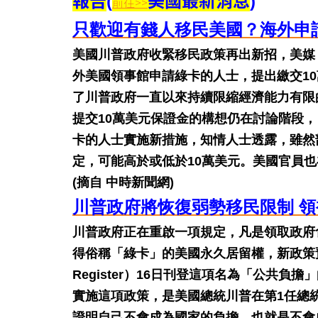
報告
美國最新消息
(
)
前往>>
只歡迎有錢人移民美國？海外申請
美國川普政府收緊移民政策再出新招，美媒
外美國領事館申請綠卡的人士，提出繳交10
了川普政府一直以來持續限縮經濟能力有限
提交10萬美元保證金的構想仍在討論階段
卡的人士實施新措施，知情人士透露，雖然
定，可能高於或低於10萬美元。美國官員
(摘自 中時新聞網)
川普政府將恢復弱勢移民限制 
川普政府正在重啟一項規定，凡是領取政府
得俗稱「綠卡」的美國永久居留權，新政策預計
Register）16日刊登這項名為「公共負
實施這項政策，是美國總統川普在第1任總
證明自己不會成為國家的負擔，也就是不會成