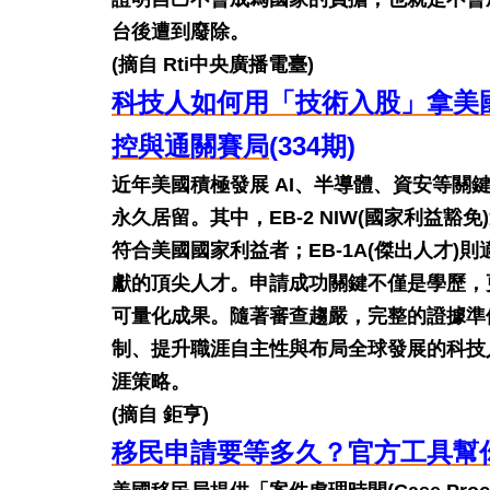
台後遭到廢除。
(摘自 Rti中央廣播電臺)
科技人如何用「技術入股」拿美國身分
控與通關賽局
(334期)
近年美國積極發展 AI、半導體、資安等
永久居留。其中，EB-2 NIW(國家利益豁
符合美國國家利益者；EB-1A(傑出人才
獻的頂尖人才。申請成功關鍵不僅是學歷，
可量化成果。隨著審查趨嚴，完整的證據準備
制、提升職涯自主性與布局全球發展的科技人才
涯策略。
(摘自 鉅亨)
移民申請要等多久？官方工具幫