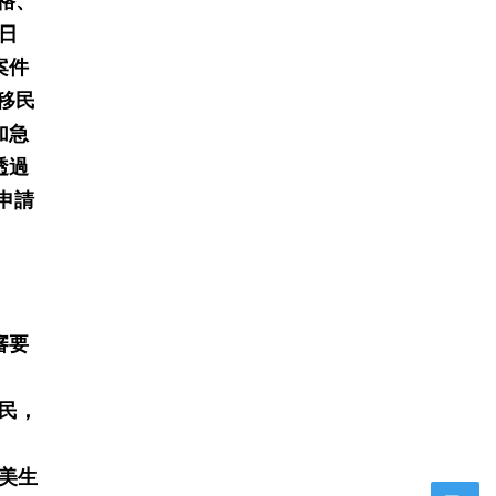
表格、
日
案件
業移民
加急
透過
院申請
審要
民，
美生