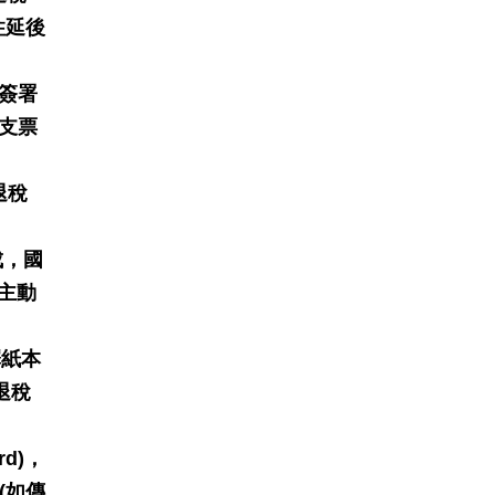
住延後
簽署
支票
。
退稅
成，國
主動
擇紙本
退稅
d)，
(如傳