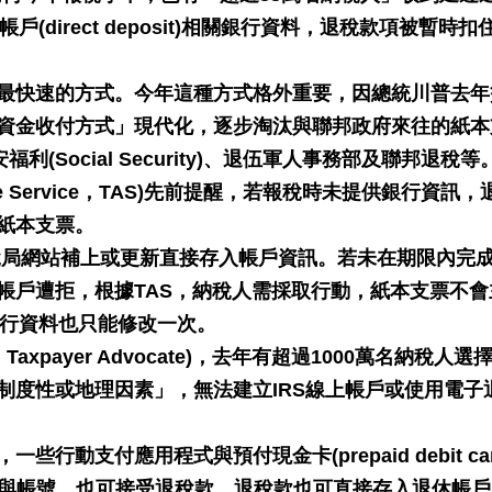
(direct deposit)相關銀行資料，退稅款項被暫時扣
最快速的方式。今年這種方式格外重要，因總統川普去年
資金收付方式」現代化，逐步淘汰與聯邦政府來往的紙本
(Social Security)、退伍軍人事務部及聯邦退稅等
ate Service，TAS)先前提醒，若報稅時未提供銀行資訊，
紙本支票。
國稅局網站補上或更新直接存入帳戶資訊。若未在期限內完
帳戶遭拒，根據TAS，納稅人需採取行動，紙本支票不會
銀行資料也只能修改一次。
Taxpayer Advocate)，去年有超過1000萬名納稅人選
制度性或地理因素」，無法建立IRS線上帳戶或使用電子
動支付應用程式與預付現金卡(prepaid debit car
mber)與帳號，也可接受退稅款。退稅款也可直接存入退休帳戶