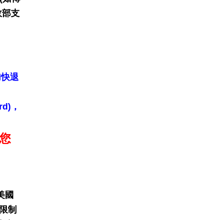
政部支
。
加快退
d)，
您
美國
限制