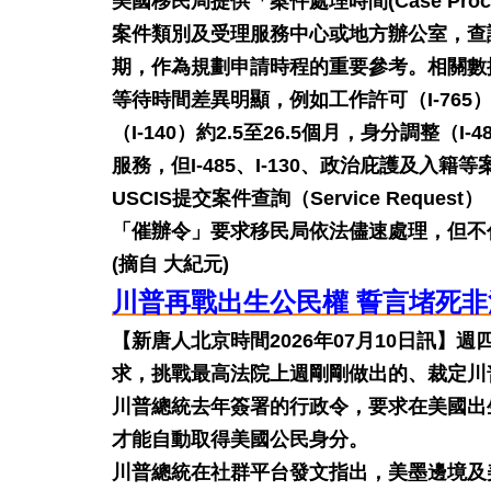
美國移民局提供「案件處理時間(Case Pro
案件類別及受理服務中心或地方辦公室，查
期，作為規劃申請時程的重要參考。相關數
等待時間差異明顯，例如工作許可（I-765）
（I-140）約2.5至26.5個月，身分調整
服務，但I-485、I-130、政治庇護及
USCIS提交案件查詢（Service Req
「催辦令」要求移民局依法儘速處理，但不
(摘自 大紀元)
川普再戰出生公民權 誓言堵死
【新唐人北京時間2026年07月10日訊】
求，挑戰最高法院上週剛剛做出的、裁定川
川普總統去年簽署的行政令，要求在美國出
才能自動取得美國公民身分。
川普總統在社群平台發文指出，美墨邊境及