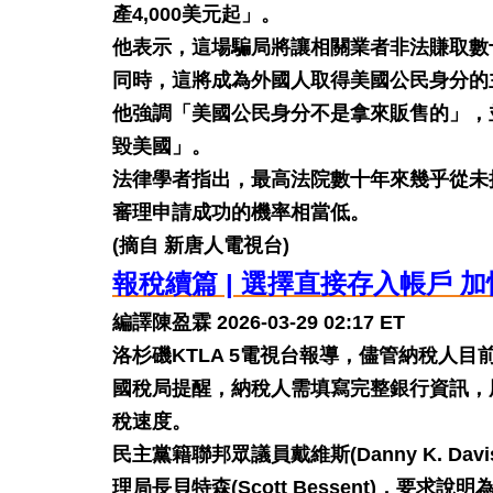
產4,000美元起」。
他表示，這場騙局將讓相關業者非法賺取數
同時，這將成為外國人取得美國公民身分的
他強調「美國公民身分不是拿來販售的」，
毀美國」。
法律學者指出，最高法院數十年來幾乎從未
審理申請成功的機率相當低。
(摘自 新唐人電視台)
報稅續篇 | 選擇直接存入帳戶 
編譯陳盈霖 2026-03-29 02:17 ET
洛杉磯KTLA 5電視台報導，儘管納稅人
國稅局提醒，納稅人需填寫完整銀行資訊，用直接
稅速度。
民主黨籍聯邦眾議員戴維斯(Danny K. Davis
理局長貝特森(Scott Bessent)，