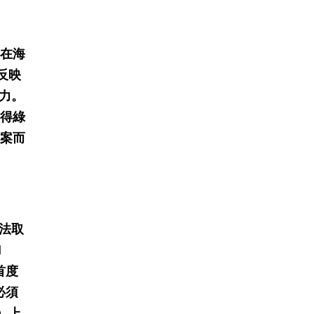
對在海
反映
力。
獲得綠
個案而
法取
l
首度
必須
）上