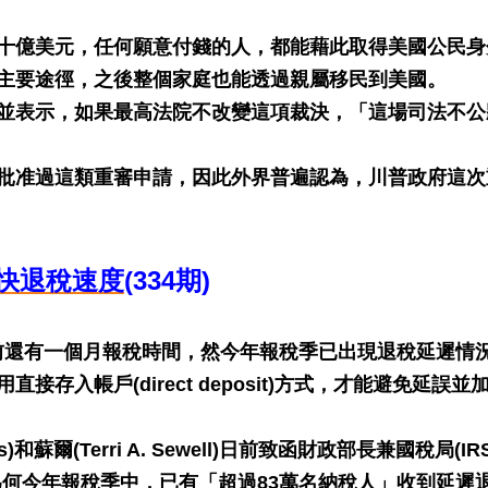
十億美元，任何願意付錢的人，都能藉此取得美國公民身
主要途徑，之後整個家庭也能透過親屬移民到美國。
並表示，如果最高法院不改變這項裁決，「這場司法不公
批准過這類重審申請，因此外界普遍認為，川普政府這次
加快退稅速度
(334期)
目前還有一個月報稅時間，然今年報稅季已出現退稅延遲情
存入帳戶(direct deposit)方式，才能避免延誤並
)和蘇爾(Terri A. Sewell)日前致函財政部長兼國稅局(IR
要求說明為何今年報稅季中，已有「超過83萬名納稅人」收到延遲