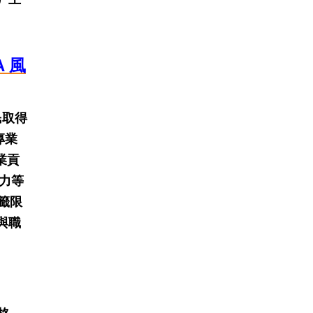
 風
民取得
專業
業貢
力等
籤限
與職