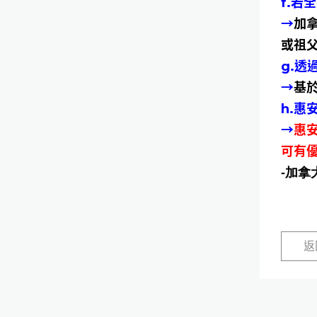
f.若
→
加
或祖
g.
→
基
h.
→
惠
可有
-加拿
返