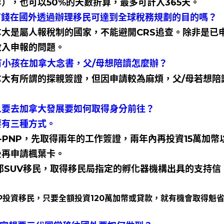
），也可以50%的天數折算，最多可計入365天。
我有錢在國外透過辦理移民可達到全球稅務規劃的目的嗎？
拿大是屬人報稅制的國家，不能避開CRS追查。除非是已
收入申報的問題。
有小孩在加拿大念書，父/母想陪讀怎麼辦？
拿大有所謂的探親簽證，但因申請較為麻煩，父/母若想陪
。
個人要去加拿大發展要如何取得身分前往？
要有三種方式。
I-PNP，先取得兩年的工作簽證，兩年內再投資15萬加
後再申請楓葉卡。
邦SUV移民，取得移民局指定的孵化器機構出具的支持
IP投資移民，只要全額投資120萬加幣或貸款，就有機會取得魁