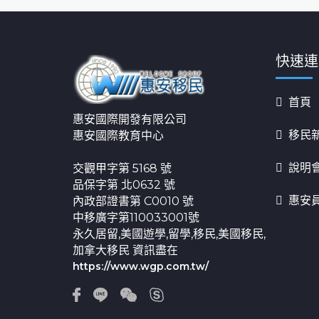
快速連
首頁
惠安國際開發有限公司
移民
惠安國際教育中心
說明
交觀甲字第 5168 號
品保字第 北0632 號
惠安
內政部證書第 C0010 號
中移廣字第110033001號
永久居留,美國遊學,留學,移民,美國移民,
加拿大移民 資訊盡在
https://www.wgp.com.tw/