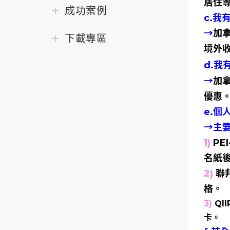
居住等
成功案例
c.
→
加
下載專區
境外
d.我
→
加
優惠
e.
→主
1)
PE
名紙
2)
聯
格。
3)
QI
卡。