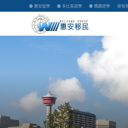
惠安留學
多比客遊學
嚮趣遊學
按我