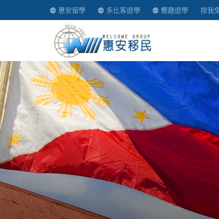
惠安留學
多比客遊學
嚮趣遊學
按我