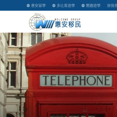
惠安留學
多比客遊學
嚮趣遊學
按我