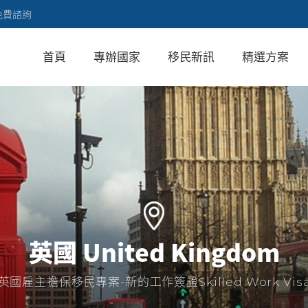
免費諮詢
首頁
專辦國家
移民新訊
精選方案
英國 United Kingdom
英國雇主擔保移民專案-新的工作簽證Skilled Work Vis