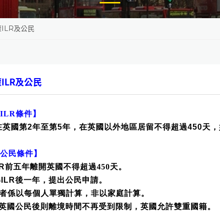
ILR及公民
ILR及公民
ILR條件】
在英國第
2
年至第
5
年，在英國以外地區居留不得超過
450
天，
公民條件】
R
前五年離開英國不得超過450天。
得
ILR
後一年，提出公民申請。
者係以每個人單獨計算，非以家庭計算。
英國公民後則離境時間不再受到限制，英國允許雙重國籍。