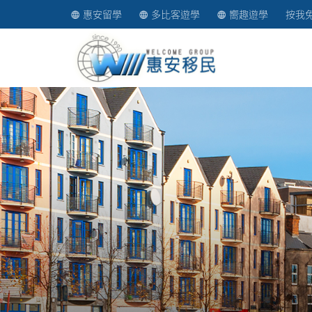
惠安留學
多比客遊學
嚮趣遊學
按我