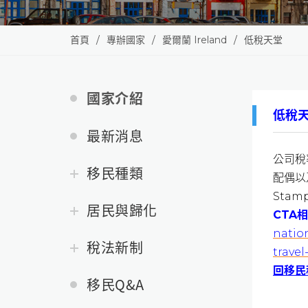
首頁
專辦國家
愛爾蘭 Ireland
低稅天堂
國家介紹
低稅
最新消息
公司稅
移民種類
配偶以
Sta
居民與歸化
CTA
natio
稅法新制
travel
回移民
移民Q&A