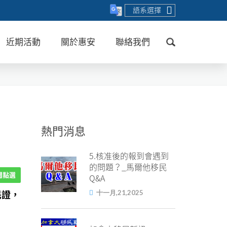
語系選擇
近期活動
關於惠安
聯絡我們
送出
熱門消息
5.核准後的報到會遇到
的問題？_馬爾他移民
Q&A
十一月,21,2025
民證，