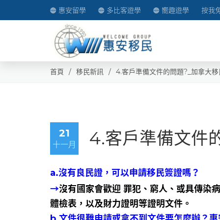
惠安留學
多比客遊學
嚮趣遊學
按我
首頁
移民新訊
4.客戶準備文件的問題?_加拿大移
21
4.客戶準備文件
十一月
a.沒有良民證，可以申請移民簽證嗎？
→
沒有國家會歡迎 罪犯、窮人、或具傳染
體檢表，以及財力證明等證明文件。
b.文件很難申請或拿不到文件要怎麼辦？