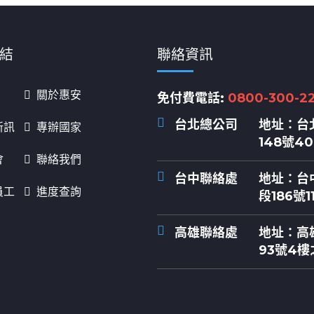
結
聯絡資訊
關於惠安
免付費電話:
0800-300-2
台北總公司
地址：
台
新訊
專辦國家
148號4
會
聯絡我們
台中聯絡處
地址：
台
員工
進度查詢
段186號1
高雄聯絡處
地址：
高
93號4樓