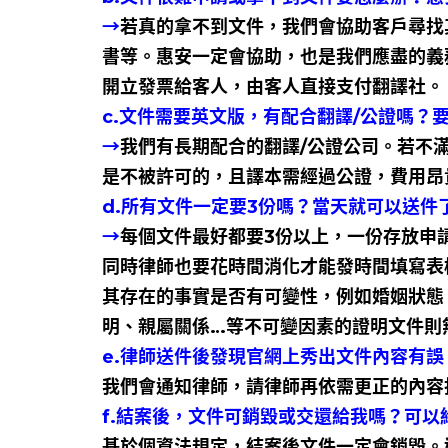
→
若真的拿不到文件，我們會協助客戶尋找
書等。惠安一定會協助，也是我們應盡的義
開立發票給客人，由客人直接支付翻譯社。
c.文件需要英文版，有配合翻譯/公證嗎？
→
我們有長期配合的翻譯/公證公司。若不
是不被許可的，且譯本需經過公證，費用昂
d.所有文件一定要3份嗎？當天就可以送件
→
每個文件最好都要3份以上，一份存放申
同時律師也要花時間消化才能發時間填寫表
其存在的事實是否有可變性，例如婚姻狀態
明、親屬關係…等不可變因素的證明文件則
e.律師送件後發現官網上秀出文件內容有誤
我們會通知律師，請律師再依需更正的內容
f.結案後，文件可銷毀或交還給我嗎？可
基於個資法規定，結案後文件一定會銷毀。