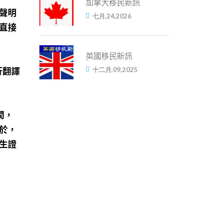
加拿大移民新訊
聲明
七月,24,2026
直接
英國移民新訊
十二月,09,2025
行翻譯
間，
於，
生證