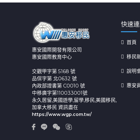
快速連
首頁
惠安國際開發有限公司
移民
惠安國際教育中心
說明
交觀甲字第 5168 號
品保字第 北0632 號
惠安
內政部證書第 C0010 號
中移廣字第110033001號
永久居留,美國遊學,留學,移民,美國移民,
加拿大移民 資訊盡在
https://www.wgp.com.tw/