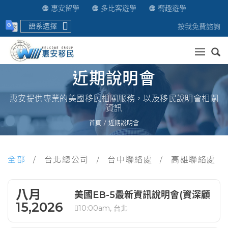
惠安留學
多比客遊學
嚮趣遊學
語系選擇
按我免費諮詢
送出
近期說明會
惠安提供專業的美國移民相關服務，以及移民說明會相關
資訊
首頁
近期說明會
全部
台北總公司
台中聯絡處
高雄聯絡處
八月
美國EB-5最新資訊說明會(資深顧
15,2026
10:00am, 台北
問解析)