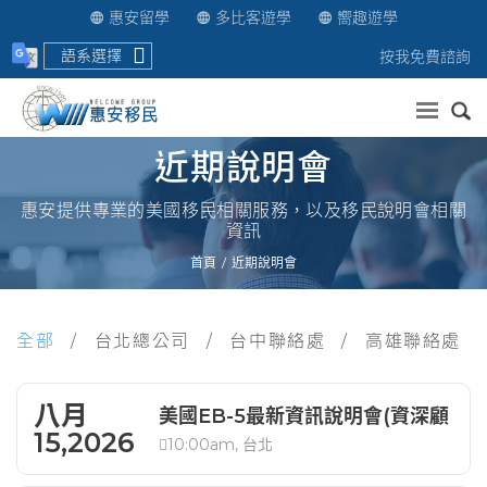
惠安留學
多比客遊學
嚮趣遊學
語系選擇
按我免費諮詢
送出
近期說明會
惠安提供專業的美國移民相關服務，以及移民說明會相關
資訊
首頁
近期說明會
全部
台北總公司
台中聯絡處
高雄聯絡處
八月
美國EB-5最新資訊說明會(資深顧
15,2026
10:00am, 台北
問解析)